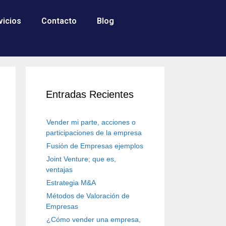
vicios
Contacto
Blog
Entradas Recientes
Vender mi parte, acciones o
participaciones de la empresa
Fusión de Empresas ejemplos
Joint Venture; que es,
ventajas
Estrategia M&A
Métodos de Valoración de
Empresas
¿Cómo vender una empresa,