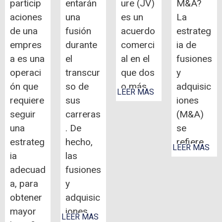
particip
entarán
ure (JV)
M&A?
aciones
una
es un
La
de una
fusión
acuerdo
estrateg
empres
durante
comerci
ia de
a es una
el
al en el
fusiones
operaci
transcur
que dos
y
ón que
so de
o más…
adquisic
LEER MÁS
requiere
sus
iones
seguir
carreras
(M&A)
una
. De
se
estrateg
hecho,
refiere…
LEER MÁS
ia
las
adecuad
fusiones
a, para
y
obtener
adquisic
mayor
iones…
LEER MÁS