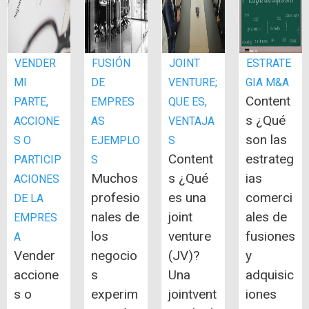
VENDER
FUSIÓN
JOINT
ESTRATE
MI
DE
VENTURE;
GIA M&A
Content
PARTE,
EMPRES
QUE ES,
s ¿Qué
ACCIONE
AS
VENTAJA
son las
S O
EJEMPLO
S
Content
estrateg
PARTICIP
S
Muchos
s ¿Qué
ias
ACIONES
profesio
es una
comerci
DE LA
nales de
joint
ales de
EMPRES
los
venture
fusiones
A
Vender
negocio
(JV)?
y
accione
s
Una
adquisic
s o
experim
jointvent
iones