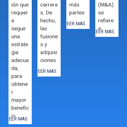
ión que
carrera
más
(M&A)
requier
s. De
partes
se
e
hecho,
…
refiere
LEER MÁS
seguir
las
a…
LEER MÁS
una
fusione
estrate
s y
gia
adquisi
adecua
ciones
da,
…
LEER MÁS
para
obtene
r
mayor
benefic
io…
LEER MÁS