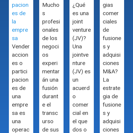
pacion
Mucho
¿Qué
gias
es de
s
es una
comer
la
profesi
joint
ciales
empre
onales
venture
de
sa
de los
(JV)?
fusione
Vender
negoci
Una
s y
accion
os
jointve
adquisi
es o
experi
nture
ciones
partici
mentar
(JV) es
M&A?
pacion
án una
un
La
es de
fusión
acuerd
estrate
una
durant
o
gia de
empre
e el
comer
fusione
sa es
transc
cial en
s y
una
urso
el que
adquisi
operac
de sus
dos o
ciones